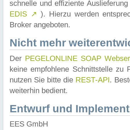
schnelle und effiziente Auslieferun
EDIS
↗
). Hierzu werden entspr
Broker angeboten.
Nicht mehr weiterentwi
Der
PEGELONLINE SOAP Webser
keine empfohlene Schnittstelle z
nutzen Sie bitte die
REST-API
. Bes
weiterhin bedient.
Entwurf und Implement
EES GmbH