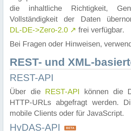
die inhaltliche Richtigkeit, Gen
Vollständigkeit der Daten über
DL-DE->Zero-2.0
↗
frei verfügbar.
Bei Fragen oder Hinweisen, verwend
REST- und XML-basiert
REST-API
Über die
REST-API
können die Da
HTTP-URLs abgefragt werden. Dies
mobile Clients oder für JavaScript.
HyDAS-API
BETA