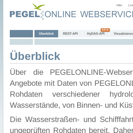
Hilfe
Lin
Überblick
REST-API
HyDAS-API
Visualisieru
Überblick
Über die PEGELONLINE-Webservic
Angebote mit Daten von PEGELONLI
Rohdaten verschiedener hydro
Wasserstände, von Binnen- und Küs
Die Wasserstraßen- und Schifffahr
ungeprüften Rohdaten bereit. Daher