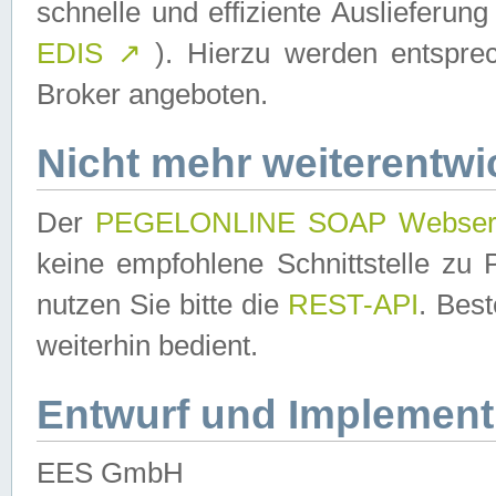
schnelle und effiziente Auslieferun
EDIS
↗
). Hierzu werden entspr
Broker angeboten.
Nicht mehr weiterentwi
Der
PEGELONLINE SOAP Webser
keine empfohlene Schnittstelle z
nutzen Sie bitte die
REST-API
. Bes
weiterhin bedient.
Entwurf und Implement
EES GmbH