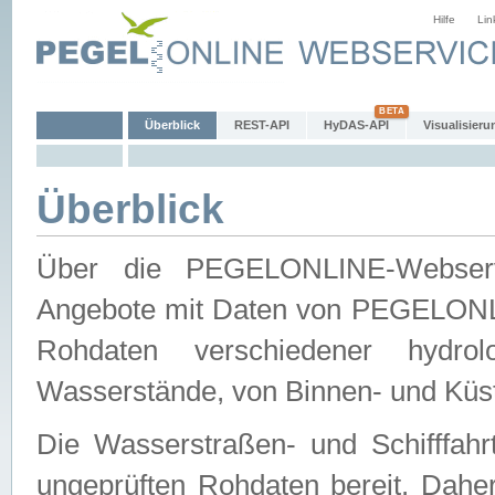
Hilfe
Lin
Überblick
REST-API
HyDAS-API
Visualisieru
Überblick
Über die PEGELONLINE-Webservic
Angebote mit Daten von PEGELONLI
Rohdaten verschiedener hydro
Wasserstände, von Binnen- und Küs
Die Wasserstraßen- und Schifffahr
ungeprüften Rohdaten bereit. Daher