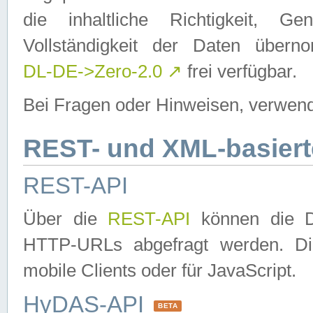
die inhaltliche Richtigkeit, Gen
Vollständigkeit der Daten über
DL-DE->Zero-2.0
↗
frei verfügbar.
Bei Fragen oder Hinweisen, verwend
REST- und XML-basiert
REST-API
Über die
REST-API
können die Da
HTTP-URLs abgefragt werden. Dies
mobile Clients oder für JavaScript.
HyDAS-API
BETA