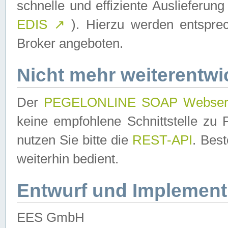
schnelle und effiziente Auslieferun
EDIS
↗
). Hierzu werden entspr
Broker angeboten.
Nicht mehr weiterentwi
Der
PEGELONLINE SOAP Webser
keine empfohlene Schnittstelle z
nutzen Sie bitte die
REST-API
. Bes
weiterhin bedient.
Entwurf und Implement
EES GmbH