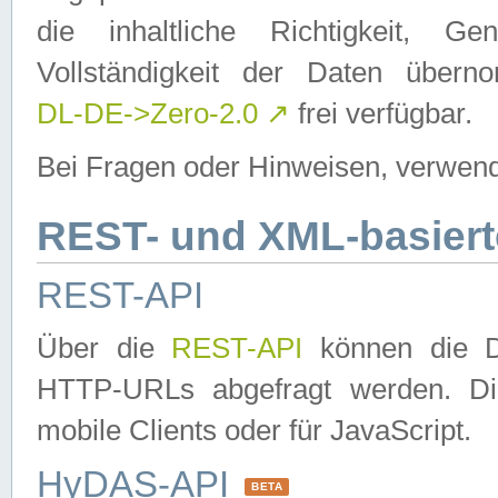
die inhaltliche Richtigkeit, Gen
Vollständigkeit der Daten über
DL-DE->Zero-2.0
↗
frei verfügbar.
Bei Fragen oder Hinweisen, verwend
REST- und XML-basiert
REST-API
Über die
REST-API
können die Da
HTTP-URLs abgefragt werden. Dies
mobile Clients oder für JavaScript.
HyDAS-API
BETA