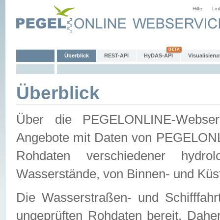
Hilfe
Lin
Überblick
REST-API
HyDAS-API
Visualisieru
Überblick
Über die PEGELONLINE-Webservic
Angebote mit Daten von PEGELONLI
Rohdaten verschiedener hydro
Wasserstände, von Binnen- und Küs
Die Wasserstraßen- und Schifffahr
ungeprüften Rohdaten bereit. Daher