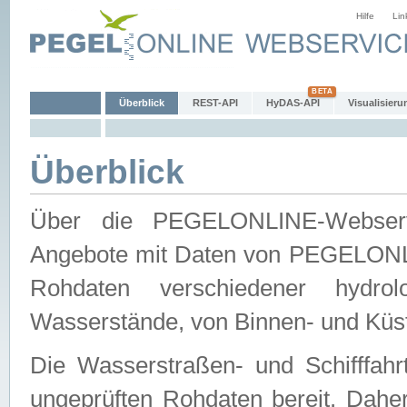
Hilfe
Lin
Überblick
REST-API
HyDAS-API
Visualisieru
Überblick
Über die PEGELONLINE-Webservic
Angebote mit Daten von PEGELONLI
Rohdaten verschiedener hydro
Wasserstände, von Binnen- und Küs
Die Wasserstraßen- und Schifffahr
ungeprüften Rohdaten bereit. Daher