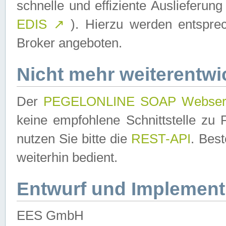
schnelle und effiziente Auslieferun
EDIS
↗
). Hierzu werden entspr
Broker angeboten.
Nicht mehr weiterentwi
Der
PEGELONLINE SOAP Webser
keine empfohlene Schnittstelle z
nutzen Sie bitte die
REST-API
. Bes
weiterhin bedient.
Entwurf und Implement
EES GmbH