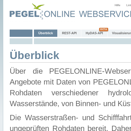
Hilfe
Lin
Überblick
REST-API
HyDAS-API
Visualisieru
Überblick
Über die PEGELONLINE-Webservic
Angebote mit Daten von PEGELONLI
Rohdaten verschiedener hydro
Wasserstände, von Binnen- und Küs
Die Wasserstraßen- und Schifffahr
ungeprüften Rohdaten bereit. Daher