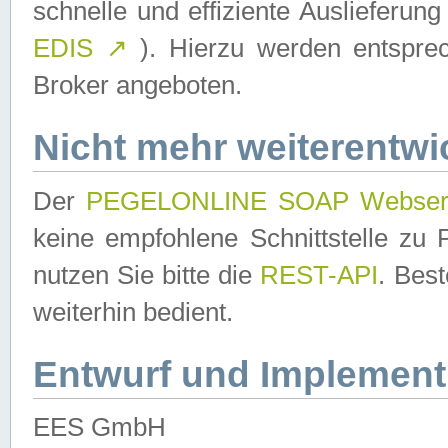
schnelle und effiziente Auslieferun
EDIS
↗
). Hierzu werden entspr
Broker angeboten.
Nicht mehr weiterentwi
Der
PEGELONLINE SOAP Webser
keine empfohlene Schnittstelle z
nutzen Sie bitte die
REST-API
. Bes
weiterhin bedient.
Entwurf und Implement
EES GmbH