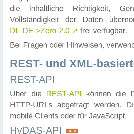
die inhaltliche Richtigkeit, Gen
Vollständigkeit der Daten über
DL-DE->Zero-2.0
↗
frei verfügbar.
Bei Fragen oder Hinweisen, verwend
REST- und XML-basiert
REST-API
Über die
REST-API
können die Da
HTTP-URLs abgefragt werden. Dies
mobile Clients oder für JavaScript.
HyDAS-API
BETA