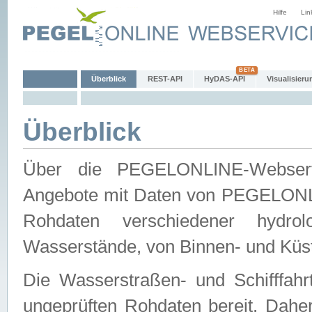
Hilfe
Lin
Überblick
REST-API
HyDAS-API
Visualisieru
Überblick
Über die PEGELONLINE-Webservic
Angebote mit Daten von PEGELONLI
Rohdaten verschiedener hydro
Wasserstände, von Binnen- und Küs
Die Wasserstraßen- und Schifffahr
ungeprüften Rohdaten bereit. Daher