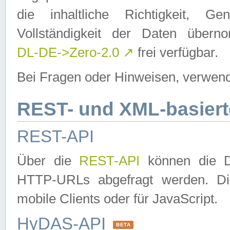
die inhaltliche Richtigkeit, Gen
Vollständigkeit der Daten über
DL-DE->Zero-2.0
↗
frei verfügbar.
Bei Fragen oder Hinweisen, verwend
REST- und XML-basiert
REST-API
Über die
REST-API
können die Da
HTTP-URLs abgefragt werden. Dies
mobile Clients oder für JavaScript.
HyDAS-API
BETA