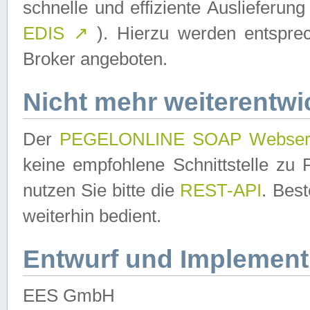
schnelle und effiziente Auslieferun
EDIS
↗
). Hierzu werden entspr
Broker angeboten.
Nicht mehr weiterentwi
Der
PEGELONLINE SOAP Webser
keine empfohlene Schnittstelle z
nutzen Sie bitte die
REST-API
. Bes
weiterhin bedient.
Entwurf und Implement
EES GmbH