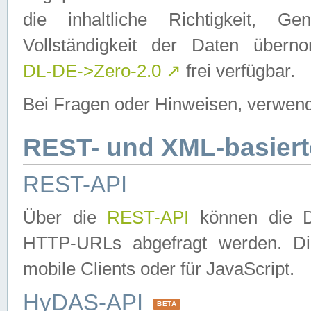
die inhaltliche Richtigkeit, Gen
Vollständigkeit der Daten über
DL-DE->Zero-2.0
↗
frei verfügbar.
Bei Fragen oder Hinweisen, verwend
REST- und XML-basiert
REST-API
Über die
REST-API
können die Da
HTTP-URLs abgefragt werden. Dies
mobile Clients oder für JavaScript.
HyDAS-API
BETA