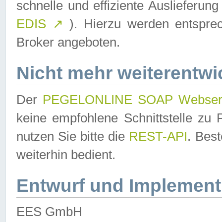
schnelle und effiziente Auslieferun
EDIS
↗
). Hierzu werden entspr
Broker angeboten.
Nicht mehr weiterentwi
Der
PEGELONLINE SOAP Webser
keine empfohlene Schnittstelle z
nutzen Sie bitte die
REST-API
. Bes
weiterhin bedient.
Entwurf und Implement
EES GmbH