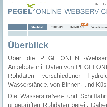
Hilfe
Lin
Überblick
REST-API
HyDAS-API
Visualisieru
Überblick
Über die PEGELONLINE-Webservic
Angebote mit Daten von PEGELONLI
Rohdaten verschiedener hydro
Wasserstände, von Binnen- und Küs
Die Wasserstraßen- und Schifffahr
ungeprüften Rohdaten bereit. Daher