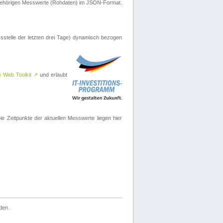
ugehörigen Messwerte (Rohdaten) im JSON-Format.
sstelle der letzten drei Tage) dynamisch bezogen
e Web Toolkit
↗
und erlaubt
 Zeitpunkte der aktuellen Messwerte liegen hier
den.