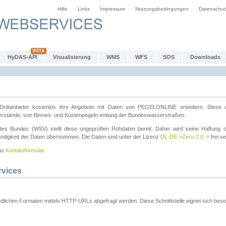
Hilfe
Links
Impressum
Nutzungsbedingungen
Datenschut
HyDAS-API
Visualisierung
WMS
WFS
SOS
Downloads
ttanbieter kostenlos ihre Angebote mit Daten von PEGELONLINE erweitern. Diese u
erstände, von Binnen- und Küstenpegeln entlang der Bundeswasserstraßen.
es Bundes (WSV) stellt diese ungeprüften Rohdaten bereit. Daher wird keine Haftung oder
ständigkeit der Daten übernommen. Die Daten sind unter der Lizenz
DL-DE->Zero-2.0
↗
frei ve
das
Kontaktformular
.
rvices
dlichen Formaten mittels HTTP-URLs abgefragt werden. Diese Schnittstelle eignet sich besond