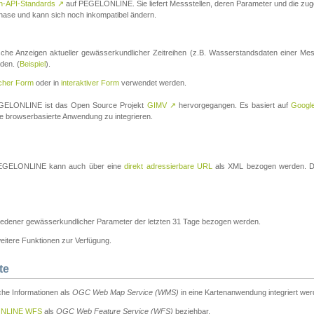
n-API-Standards
↗
auf PEGELONLINE. Sie liefert Messstellen, deren Parameter und die z
a-Phase und kann sich noch inkompatibel ändern.
che Anzeigen aktueller gewässerkundlicher Zeitreihen (z.B. Wasserstandsdaten einer Mes
den. (
Beispiel
).
scher Form
oder in
interaktiver Form
verwendet werden.
 PEGELONLINE ist das Open Source Projekt
GIMV
↗
hervorgegangen. Es basiert auf
Googl
eine browserbasierte Anwendung zu integrieren.
n PEGELONLINE kann auch über eine
direkt adressierbare URL
als XML bezogen werden. Die
edener gewässerkundlicher Parameter der letzten 31 Tage bezogen werden.
tere Funktionen zur Verfügung.
te
he Informationen als
OGC Web Map Service (WMS)
in eine Kartenanwendung integriert wer
NLINE WFS
als
OGC Web Feature Service (WFS)
beziehbar.