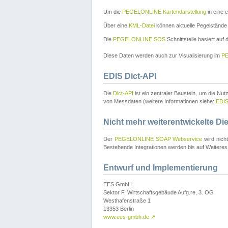
Um die
PEGELONLINE Kartendarstellung
in eine 
Über eine
KML-Datei
können aktuelle Pegelstände
Die
PEGELONLINE SOS
Schnittstelle basiert auf
Diese Daten werden auch zur Visualisierung im
PE
EDIS Dict-API
Die
Dict-API
ist ein zentraler Baustein, um die Nu
von Messdaten (weitere Informationen siehe:
EDI
Nicht mehr weiterentwickelte Di
Der
PEGELONLINE SOAP Webservice
wird nich
Bestehende Integrationen werden bis auf Weiteres 
Entwurf und Implementierung
EES GmbH
Sektor F, Wirtschaftsgebäude Aufg.re, 3. OG
Westhafenstraße 1
13353 Berlin
www.ees-gmbh.de
↗