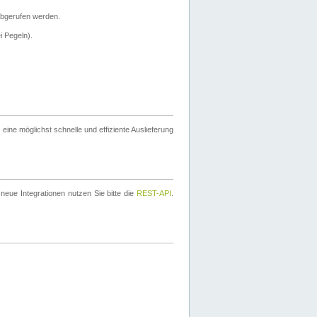
bgerufen werden.
i Pegeln).
ine möglichst schnelle und effiziente Auslieferung
eue Integrationen nutzen Sie bitte die
REST-API
.