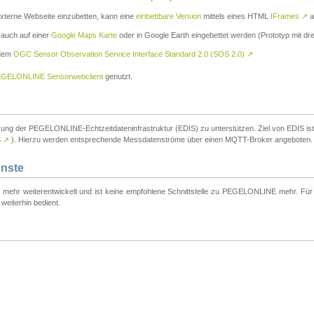
externe Webseite einzubetten, kann eine
einbettbare Version
mittels eines HTML
IFrames
↗
a
 auch auf einer
Google Maps Karte
oder in Google Earth eingebettet werden (Prototyp mit dre
 dem
OGC Sensor Observation Service Interface Standard 2.0 (SOS 2.0)
↗
GELONLINE Sensorwebclient
genutzt.
tzung der PEGELONLINE-Echtzeitdateninfrastruktur (EDIS) zu unterstützen. Ziel von EDIS ist e
S
↗
). Hierzu werden entsprechende Messdatenströme über einen MQTT-Broker angeboten.
enste
t mehr weiterentwickelt und ist keine empfohlene Schnittstelle zu PEGELONLINE mehr. Für n
weiterhin bedient.