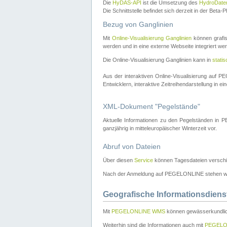
Die
HyDAS-API
ist die Umsetzung des
HydroDate
Die Schnittstelle befindet sich derzeit in der Bet
Bezug von Ganglinien
Mit
Online-Visualisierung Ganglinien
können grafis
werden und in eine externe Webseite integriert wer
Die Online-Visualisierung Ganglinien kann in
stati
Aus der interaktiven Online-Visualisierung auf
Entwicklern, interaktive Zeitreihendarstellung in 
XML-Dokument "Pegelstände"
Aktuelle Informationen zu den Pegelständen i
ganzjährig in mitteleuropäischer Winterzeit vor.
Abruf von Dateien
Über diesen
Service
können Tagesdateien verschi
Nach der Anmeldung auf PEGELONLINE stehen wei
Geografische Informationsdiens
Mit
PEGELONLINE WMS
können gewässerkundlic
Weiterhin sind die Informationen auch mit
PEGELO