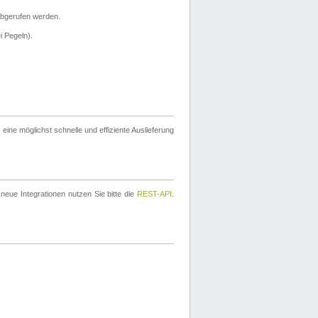
bgerufen werden.
i Pegeln).
ine möglichst schnelle und effiziente Auslieferung
eue Integrationen nutzen Sie bitte die
REST-API
.