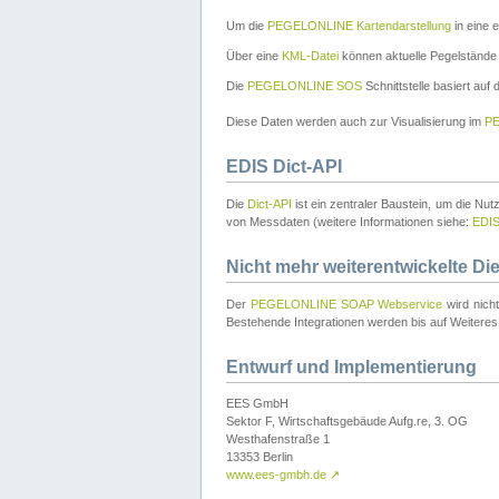
Um die
PEGELONLINE Kartendarstellung
in eine 
Über eine
KML-Datei
können aktuelle Pegelstände
Die
PEGELONLINE SOS
Schnittstelle basiert auf
Diese Daten werden auch zur Visualisierung im
PE
EDIS Dict-API
Die
Dict-API
ist ein zentraler Baustein, um die Nu
von Messdaten (weitere Informationen siehe:
EDI
Nicht mehr weiterentwickelte Di
Der
PEGELONLINE SOAP Webservice
wird nich
Bestehende Integrationen werden bis auf Weiteres 
Entwurf und Implementierung
EES GmbH
Sektor F, Wirtschaftsgebäude Aufg.re, 3. OG
Westhafenstraße 1
13353 Berlin
www.ees-gmbh.de
↗