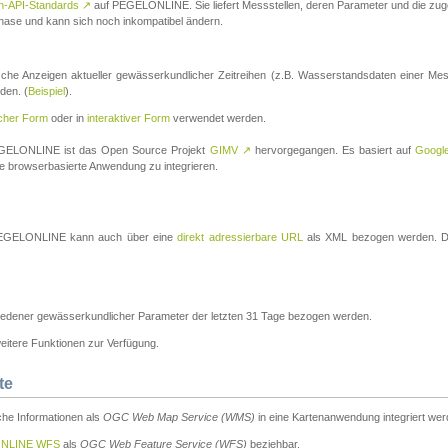
n-API-Standards
↗
auf PEGELONLINE. Sie liefert Messstellen, deren Parameter und die z
a-Phase und kann sich noch inkompatibel ändern.
che Anzeigen aktueller gewässerkundlicher Zeitreihen (z.B. Wasserstandsdaten einer Mes
den. (
Beispiel
).
scher Form
oder in
interaktiver Form
verwendet werden.
 PEGELONLINE ist das Open Source Projekt
GIMV
↗
hervorgegangen. Es basiert auf
Googl
eine browserbasierte Anwendung zu integrieren.
n PEGELONLINE kann auch über eine
direkt adressierbare URL
als XML bezogen werden. Die
edener gewässerkundlicher Parameter der letzten 31 Tage bezogen werden.
tere Funktionen zur Verfügung.
te
he Informationen als
OGC Web Map Service (WMS)
in eine Kartenanwendung integriert wer
NLINE WFS
als
OGC Web Feature Service (WFS)
beziehbar.