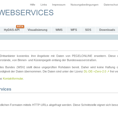
Hilfe
Links
Impressum
Nutzungsbedingungen
Datenschut
HyDAS-API
Visualisierung
WMS
WFS
SOS
Downloads
ttanbieter kostenlos ihre Angebote mit Daten von PEGELONLINE erweitern. Diese u
erstände, von Binnen- und Küstenpegeln entlang der Bundeswasserstraßen.
es Bundes (WSV) stellt diese ungeprüften Rohdaten bereit. Daher wird keine Haftung oder
ständigkeit der Daten übernommen. Die Daten sind unter der Lizenz
DL-DE->Zero-2.0
↗
frei ve
das
Kontaktformular
.
rvices
dlichen Formaten mittels HTTP-URLs abgefragt werden. Diese Schnittstelle eignet sich besond