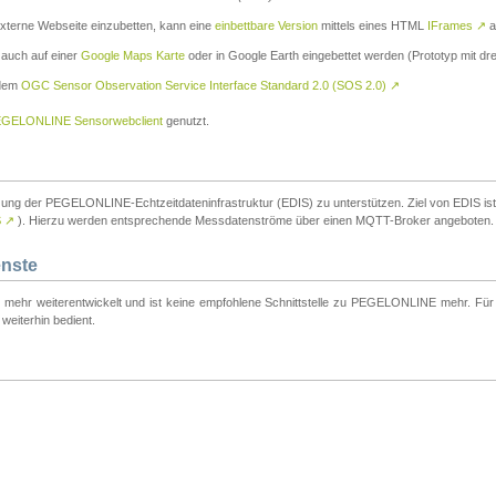
externe Webseite einzubetten, kann eine
einbettbare Version
mittels eines HTML
IFrames
↗
a
 auch auf einer
Google Maps Karte
oder in Google Earth eingebettet werden (Prototyp mit dre
 dem
OGC Sensor Observation Service Interface Standard 2.0 (SOS 2.0)
↗
GELONLINE Sensorwebclient
genutzt.
tzung der PEGELONLINE-Echtzeitdateninfrastruktur (EDIS) zu unterstützen. Ziel von EDIS ist e
S
↗
). Hierzu werden entsprechende Messdatenströme über einen MQTT-Broker angeboten.
enste
t mehr weiterentwickelt und ist keine empfohlene Schnittstelle zu PEGELONLINE mehr. Für n
weiterhin bedient.