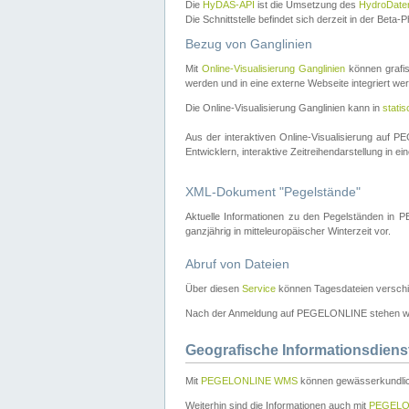
Die
HyDAS-API
ist die Umsetzung des
HydroDate
Die Schnittstelle befindet sich derzeit in der Bet
Bezug von Ganglinien
Mit
Online-Visualisierung Ganglinien
können grafis
werden und in eine externe Webseite integriert wer
Die Online-Visualisierung Ganglinien kann in
stati
Aus der interaktiven Online-Visualisierung auf
Entwicklern, interaktive Zeitreihendarstellung in 
XML-Dokument "Pegelstände"
Aktuelle Informationen zu den Pegelständen i
ganzjährig in mitteleuropäischer Winterzeit vor.
Abruf von Dateien
Über diesen
Service
können Tagesdateien verschi
Nach der Anmeldung auf PEGELONLINE stehen wei
Geografische Informationsdiens
Mit
PEGELONLINE WMS
können gewässerkundlic
Weiterhin sind die Informationen auch mit
PEGELO