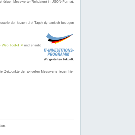
ugehörigen Messwerte (Rohdaten) im JSON-Format.
sstelle der letzten drei Tage) dynamisch bezogen
e Web Toolkit
↗
und erlaubt
 Zeitpunkte der aktuellen Messwerte liegen hier
den.