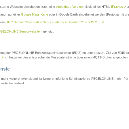
externe Webseite einzubetten, kann eine
einbettbare Version
mittels eines HTML
IFrames
↗
a
 auch auf einer
Google Maps Karte
oder in Google Earth eingebettet werden (Prototyp mit dre
 dem
OGC Sensor Observation Service Interface Standard 2.0 (SOS 2.0)
↗
GELONLINE Sensorwebclient
genutzt.
tzung der PEGELONLINE-Echtzeitdateninfrastruktur (EDIS) zu unterstützen. Ziel von EDIS ist e
S
↗
). Hierzu werden entsprechende Messdatenströme über einen MQTT-Broker angeboten.
enste
t mehr weiterentwickelt und ist keine empfohlene Schnittstelle zu PEGELONLINE mehr. Für n
weiterhin bedient.