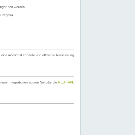
bgerufen werden.
i Pegeln).
ine möglichst schnelle und effiziente Auslieferung
eue Integrationen nutzen Sie bitte die
REST-API
.