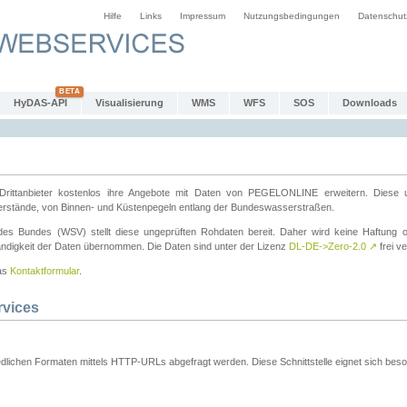
Hilfe
Links
Impressum
Nutzungsbedingungen
Datenschut
HyDAS-API
Visualisierung
WMS
WFS
SOS
Downloads
ttanbieter kostenlos ihre Angebote mit Daten von PEGELONLINE erweitern. Diese u
erstände, von Binnen- und Küstenpegeln entlang der Bundeswasserstraßen.
es Bundes (WSV) stellt diese ungeprüften Rohdaten bereit. Daher wird keine Haftung oder
ständigkeit der Daten übernommen. Die Daten sind unter der Lizenz
DL-DE->Zero-2.0
↗
frei ve
das
Kontaktformular
.
rvices
dlichen Formaten mittels HTTP-URLs abgefragt werden. Diese Schnittstelle eignet sich besond