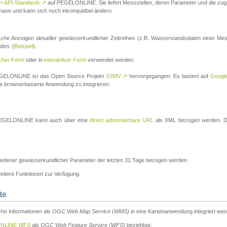
n-API-Standards
↗
auf PEGELONLINE. Sie liefert Messstellen, deren Parameter und die z
a-Phase und kann sich noch inkompatibel ändern.
che Anzeigen aktueller gewässerkundlicher Zeitreihen (z.B. Wasserstandsdaten einer Mes
den. (
Beispiel
).
scher Form
oder in
interaktiver Form
verwendet werden.
 PEGELONLINE ist das Open Source Projekt
GIMV
↗
hervorgegangen. Es basiert auf
Googl
eine browserbasierte Anwendung zu integrieren.
n PEGELONLINE kann auch über eine
direkt adressierbare URL
als XML bezogen werden. Die
edener gewässerkundlicher Parameter der letzten 31 Tage bezogen werden.
tere Funktionen zur Verfügung.
te
he Informationen als
OGC Web Map Service (WMS)
in eine Kartenanwendung integriert wer
NLINE WFS
als
OGC Web Feature Service (WFS)
beziehbar.