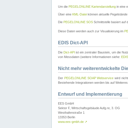
Um die
PEGELONLINE Kartendarstellung
in eine 
Über eine
KML-Datei
können aktuelle Pegelstände
Die
PEGELONLINE SOS
Schnittstelle basiert auf
Diese Daten werden auch zur Visualisierung im
PE
EDIS Dict-API
Die
Dict-API
ist ein zentraler Baustein, um die Nu
von Messdaten (weitere Informationen siehe:
EDI
Nicht mehr weiterentwickelte Di
Der
PEGELONLINE SOAP Webservice
wird nich
Bestehende Integrationen werden bis auf Weiteres 
Entwurf und Implementierung
EES GmbH
Sektor F, Wirtschaftsgebäude Aufg.re, 3. OG
Westhafenstraße 1
13353 Berlin
www.ees-gmbh.de
↗