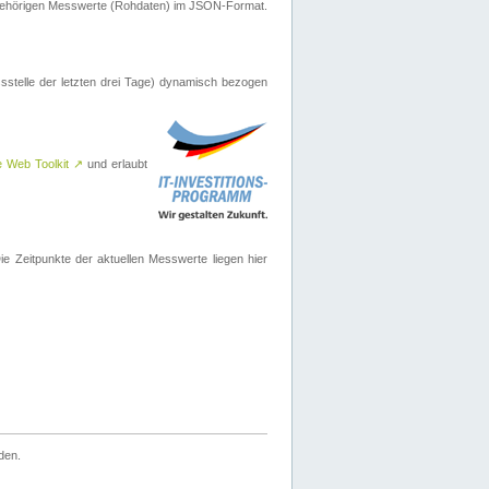
ugehörigen Messwerte (Rohdaten) im JSON-Format.
sstelle der letzten drei Tage) dynamisch bezogen
e Web Toolkit
↗
und erlaubt
 Zeitpunkte der aktuellen Messwerte liegen hier
den.