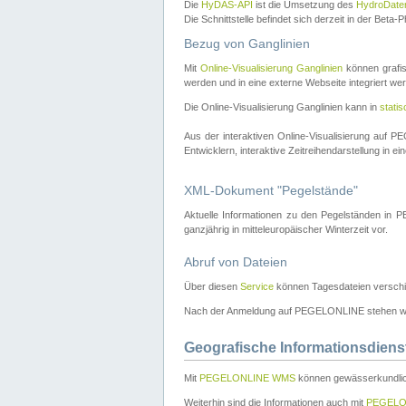
Die
HyDAS-API
ist die Umsetzung des
HydroDate
Die Schnittstelle befindet sich derzeit in der Bet
Bezug von Ganglinien
Mit
Online-Visualisierung Ganglinien
können grafis
werden und in eine externe Webseite integriert wer
Die Online-Visualisierung Ganglinien kann in
stati
Aus der interaktiven Online-Visualisierung auf
Entwicklern, interaktive Zeitreihendarstellung in 
XML-Dokument "Pegelstände"
Aktuelle Informationen zu den Pegelständen i
ganzjährig in mitteleuropäischer Winterzeit vor.
Abruf von Dateien
Über diesen
Service
können Tagesdateien verschi
Nach der Anmeldung auf PEGELONLINE stehen wei
Geografische Informationsdiens
Mit
PEGELONLINE WMS
können gewässerkundlic
Weiterhin sind die Informationen auch mit
PEGELO