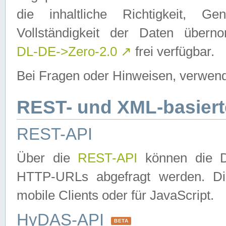
die inhaltliche Richtigkeit, Gen
Vollständigkeit der Daten über
DL-DE->Zero-2.0
↗
frei verfügbar.
Bei Fragen oder Hinweisen, verwend
REST- und XML-basiert
REST-API
Über die
REST-API
können die Da
HTTP-URLs abgefragt werden. Dies
mobile Clients oder für JavaScript.
HyDAS-API
BETA