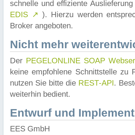
schnelle und effiziente Auslieferun
EDIS
↗
). Hierzu werden entspr
Broker angeboten.
Nicht mehr weiterentwi
Der
PEGELONLINE SOAP Webser
keine empfohlene Schnittstelle z
nutzen Sie bitte die
REST-API
. Bes
weiterhin bedient.
Entwurf und Implement
EES GmbH