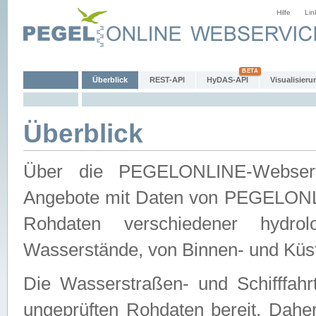
Hilfe
Lin
Überblick
REST-API
HyDAS-API
Visualisieru
Überblick
Über die PEGELONLINE-Webservic
Angebote mit Daten von PEGELONLI
Rohdaten verschiedener hydro
Wasserstände, von Binnen- und Küs
Die Wasserstraßen- und Schifffahr
ungeprüften Rohdaten bereit. Daher