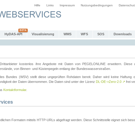
Hilfe
Links
Impressum
Nutzungsbedingungen
Datenschut
HyDAS-API
Visualisierung
WMS
WFS
SOS
Downloads
ttanbieter kostenlos ihre Angebote mit Daten von PEGELONLINE erweitern. Diese u
erstände, von Binnen- und Küstenpegeln entlang der Bundeswasserstraßen.
es Bundes (WSV) stellt diese ungeprüften Rohdaten bereit. Daher wird keine Haftung oder
ständigkeit der Daten übernommen. Die Daten sind unter der Lizenz
DL-DE->Zero-2.0
↗
frei ve
das
Kontaktformular
.
rvices
dlichen Formaten mittels HTTP-URLs abgefragt werden. Diese Schnittstelle eignet sich besond