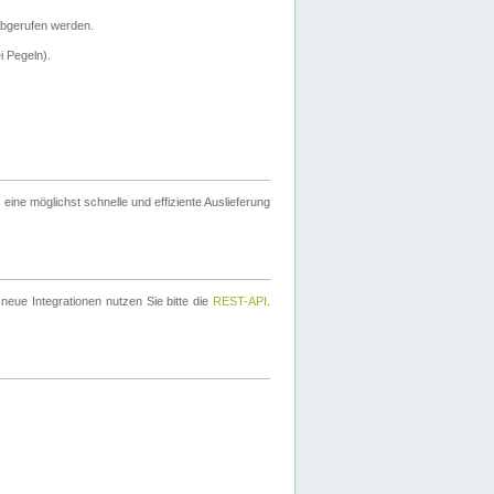
bgerufen werden.
i Pegeln).
ine möglichst schnelle und effiziente Auslieferung
eue Integrationen nutzen Sie bitte die
REST-API
.