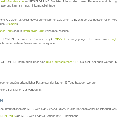
n-API-Standards
↗
auf PEGELONLINE. Sie liefert Messstellen, deren Parameter und die z
a-Phase und kann sich noch inkompatibel ändern.
che Anzeigen aktueller gewässerkundlicher Zeitreihen (z.B. Wasserstandsdaten einer Mes
den. (
Beispiel
).
scher Form
oder in
interaktiver Form
verwendet werden.
 PEGELONLINE ist das Open Source Projekt
GIMV
↗
hervorgegangen. Es basiert auf
Googl
eine browserbasierte Anwendung zu integrieren.
n PEGELONLINE kann auch über eine
direkt adressierbare URL
als XML bezogen werden. Die
edener gewässerkundlicher Parameter der letzten 31 Tage bezogen werden.
tere Funktionen zur Verfügung.
te
he Informationen als
OGC Web Map Service (WMS)
in eine Kartenanwendung integriert wer
NLINE WFS
als
OGC Web Feature Service (WFS)
beziehbar.