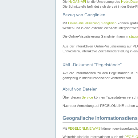
Die
HyDAS-API
ist die Umsetzung des
HydroDate
Die Schnittstelle befindet sich derzeit in der Bet
Bezug von Ganglinien
Mit
Online-Visualisierung Ganglinien
können grafis
werden und in eine externe Webseite integriert wer
Die Online-Visualisierung Ganglinien kann in
stati
Aus der interaktiven Online-Visualisierung auf
Entwicklern, interaktive Zeitreihendarstellung in 
XML-Dokument "Pegelstände"
Aktuelle Informationen zu den Pegelständen i
ganzjährig in mitteleuropäischer Winterzeit vor.
Abruf von Dateien
Über diesen
Service
können Tagesdateien verschi
Nach der Anmeldung auf PEGELONLINE stehen wei
Geografische Informationsdiens
Mit
PEGELONLINE WMS
können gewässerkundlic
Weiterhin sind die Informationen auch mit
PEGELO