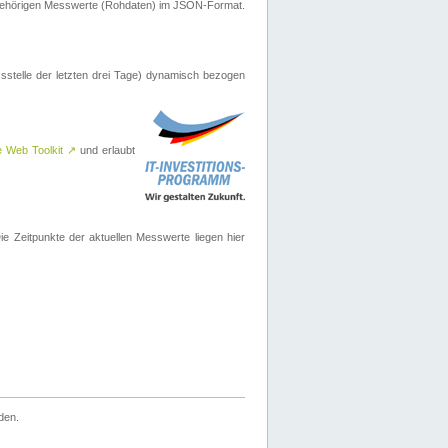
ugehörigen Messwerte (Rohdaten) im JSON-Format.
sstelle der letzten drei Tage) dynamisch bezogen
e Web Toolkit
↗
und erlaubt
 Zeitpunkte der aktuellen Messwerte liegen hier
den.