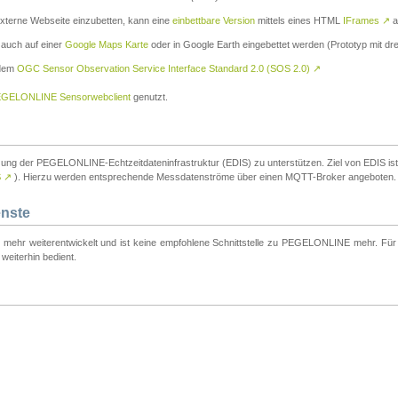
externe Webseite einzubetten, kann eine
einbettbare Version
mittels eines HTML
IFrames
↗
a
 auch auf einer
Google Maps Karte
oder in Google Earth eingebettet werden (Prototyp mit dre
 dem
OGC Sensor Observation Service Interface Standard 2.0 (SOS 2.0)
↗
GELONLINE Sensorwebclient
genutzt.
tzung der PEGELONLINE-Echtzeitdateninfrastruktur (EDIS) zu unterstützen. Ziel von EDIS ist e
S
↗
). Hierzu werden entsprechende Messdatenströme über einen MQTT-Broker angeboten.
enste
t mehr weiterentwickelt und ist keine empfohlene Schnittstelle zu PEGELONLINE mehr. Für n
weiterhin bedient.