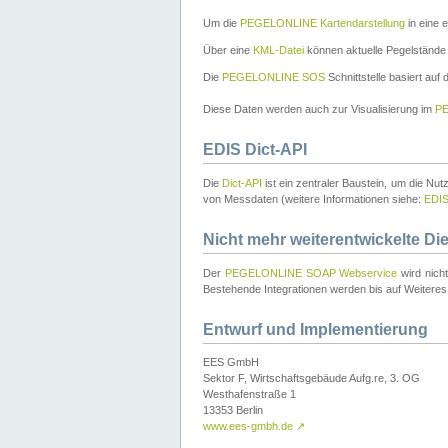
Um die
PEGELONLINE Kartendarstellung
in eine 
Über eine
KML-Datei
können aktuelle Pegelstände
Die
PEGELONLINE SOS
Schnittstelle basiert auf
Diese Daten werden auch zur Visualisierung im
PE
EDIS Dict-API
Die
Dict-API
ist ein zentraler Baustein, um die Nu
von Messdaten (weitere Informationen siehe:
EDI
Nicht mehr weiterentwickelte Di
Der
PEGELONLINE SOAP Webservice
wird nich
Bestehende Integrationen werden bis auf Weiteres 
Entwurf und Implementierung
EES GmbH
Sektor F, Wirtschaftsgebäude Aufg.re, 3. OG
Westhafenstraße 1
13353 Berlin
www.ees-gmbh.de
↗