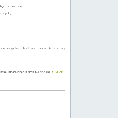
bgerufen werden.
i Pegeln).
ine möglichst schnelle und effiziente Auslieferung
eue Integrationen nutzen Sie bitte die
REST-API
.