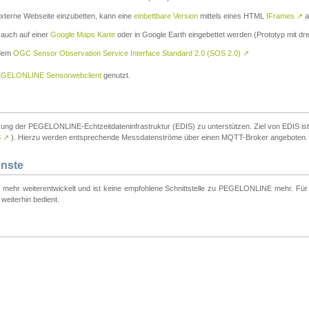
externe Webseite einzubetten, kann eine
einbettbare Version
mittels eines HTML
IFrames
↗
a
 auch auf einer
Google Maps Karte
oder in Google Earth eingebettet werden (Prototyp mit dre
 dem
OGC Sensor Observation Service Interface Standard 2.0 (SOS 2.0)
↗
GELONLINE Sensorwebclient
genutzt.
tzung der PEGELONLINE-Echtzeitdateninfrastruktur (EDIS) zu unterstützen. Ziel von EDIS ist e
S
↗
). Hierzu werden entsprechende Messdatenströme über einen MQTT-Broker angeboten.
enste
t mehr weiterentwickelt und ist keine empfohlene Schnittstelle zu PEGELONLINE mehr. Für n
weiterhin bedient.