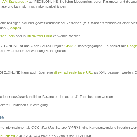
n-API-Standards
↗
auf PEGELONLINE. Sie liefert Messstellen, deren Parameter und die z
a-Phase und kann sich noch inkompatibel ändern.
che Anzeigen aktueller gewässerkundlicher Zeitreihen (z.B. Wasserstandsdaten einer Mes
den. (
Beispiel
).
scher Form
oder in
interaktiver Form
verwendet werden.
 PEGELONLINE ist das Open Source Projekt
GIMV
↗
hervorgegangen. Es basiert auf
Googl
eine browserbasierte Anwendung zu integrieren.
n PEGELONLINE kann auch über eine
direkt adressierbare URL
als XML bezogen werden. Die
edener gewässerkundlicher Parameter der letzten 31 Tage bezogen werden.
tere Funktionen zur Verfügung.
te
he Informationen als
OGC Web Map Service (WMS)
in eine Kartenanwendung integriert wer
NLINE WFS
als
OGC Web Feature Service (WFS)
beziehbar.