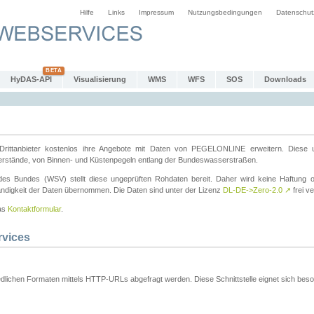
Hilfe
Links
Impressum
Nutzungsbedingungen
Datenschut
HyDAS-API
Visualisierung
WMS
WFS
SOS
Downloads
ttanbieter kostenlos ihre Angebote mit Daten von PEGELONLINE erweitern. Diese u
erstände, von Binnen- und Küstenpegeln entlang der Bundeswasserstraßen.
es Bundes (WSV) stellt diese ungeprüften Rohdaten bereit. Daher wird keine Haftung oder
ständigkeit der Daten übernommen. Die Daten sind unter der Lizenz
DL-DE->Zero-2.0
↗
frei ve
das
Kontaktformular
.
rvices
dlichen Formaten mittels HTTP-URLs abgefragt werden. Diese Schnittstelle eignet sich besond