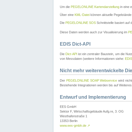
Um die
PEGELONLINE Kartendarstellung
in eine 
Über eine
KML-Datei
können aktuelle Pegelstände
Die
PEGELONLINE SOS
Schnittstelle basiert auf
Diese Daten werden auch zur Visualisierung im
PE
EDIS Dict-API
Die
Dict-API
ist ein zentraler Baustein, um die Nu
von Messdaten (weitere Informationen siehe:
EDI
Nicht mehr weiterentwickelte Di
Der
PEGELONLINE SOAP Webservice
wird nich
Bestehende Integrationen werden bis auf Weiteres 
Entwurf und Implementierung
EES GmbH
Sektor F, Wirtschaftsgebäude Aufg.re, 3. OG
Westhafenstraße 1
13353 Berlin
www.ees-gmbh.de
↗