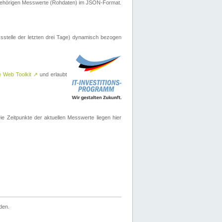
ugehörigen Messwerte (Rohdaten) im JSON-Format.
sstelle der letzten drei Tage) dynamisch bezogen
e Web Toolkit
↗
und erlaubt
 Zeitpunkte der aktuellen Messwerte liegen hier
den.