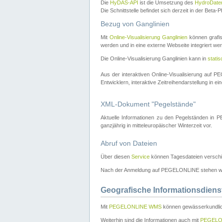
Die
HyDAS-API
ist die Umsetzung des
HydroDate
Die Schnittstelle befindet sich derzeit in der Bet
Bezug von Ganglinien
Mit
Online-Visualisierung Ganglinien
können grafis
werden und in eine externe Webseite integriert wer
Die Online-Visualisierung Ganglinien kann in
stati
Aus der interaktiven Online-Visualisierung auf
Entwicklern, interaktive Zeitreihendarstellung in 
XML-Dokument "Pegelstände"
Aktuelle Informationen zu den Pegelständen i
ganzjährig in mitteleuropäischer Winterzeit vor.
Abruf von Dateien
Über diesen
Service
können Tagesdateien verschi
Nach der Anmeldung auf PEGELONLINE stehen wei
Geografische Informationsdiens
Mit
PEGELONLINE WMS
können gewässerkundlic
Weiterhin sind die Informationen auch mit
PEGELO