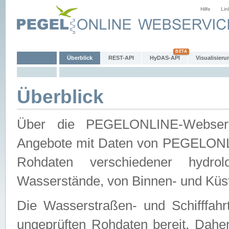
Hilfe
Lin
Überblick
REST-API
HyDAS-API
Visualisieru
Überblick
Über die PEGELONLINE-Webservic
Angebote mit Daten von PEGELONLI
Rohdaten verschiedener hydro
Wasserstände, von Binnen- und Küs
Die Wasserstraßen- und Schifffahr
ungeprüften Rohdaten bereit. Daher