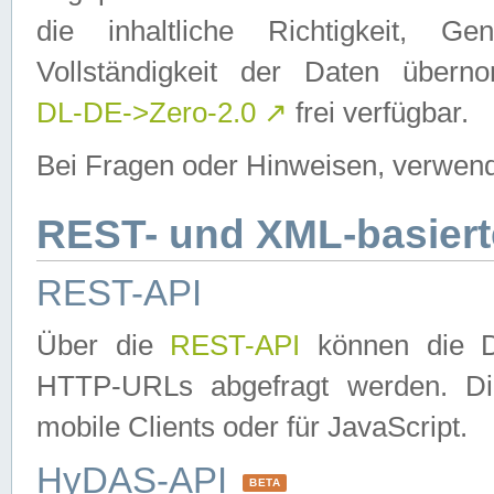
die inhaltliche Richtigkeit, Gen
Vollständigkeit der Daten über
DL-DE->Zero-2.0
↗
frei verfügbar.
Bei Fragen oder Hinweisen, verwend
REST- und XML-basiert
REST-API
Über die
REST-API
können die Da
HTTP-URLs abgefragt werden. Dies
mobile Clients oder für JavaScript.
HyDAS-API
BETA