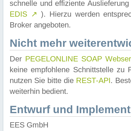
schnelle und effiziente Auslieferun
EDIS
↗
). Hierzu werden entspr
Broker angeboten.
Nicht mehr weiterentwi
Der
PEGELONLINE SOAP Webser
keine empfohlene Schnittstelle z
nutzen Sie bitte die
REST-API
. Bes
weiterhin bedient.
Entwurf und Implement
EES GmbH