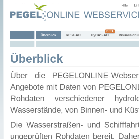
Hilfe
Lin
Überblick
REST-API
HyDAS-API
Visualisieru
Überblick
Über die PEGELONLINE-Webservic
Angebote mit Daten von PEGELONLI
Rohdaten verschiedener hydro
Wasserstände, von Binnen- und Küs
Die Wasserstraßen- und Schifffahr
ungeprüften Rohdaten bereit. Daher