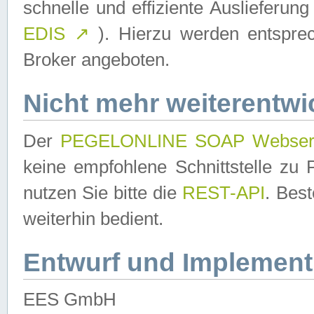
schnelle und effiziente Auslieferun
EDIS
↗
). Hierzu werden entspr
Broker angeboten.
Nicht mehr weiterentwi
Der
PEGELONLINE SOAP Webser
keine empfohlene Schnittstelle z
nutzen Sie bitte die
REST-API
. Bes
weiterhin bedient.
Entwurf und Implement
EES GmbH