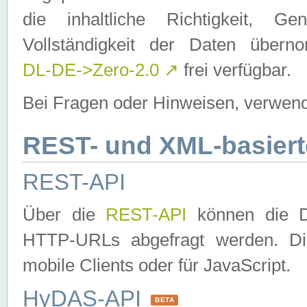
die inhaltliche Richtigkeit, Gen
Vollständigkeit der Daten über
DL-DE->Zero-2.0
↗
frei verfügbar.
Bei Fragen oder Hinweisen, verwend
REST- und XML-basiert
REST-API
Über die
REST-API
können die Da
HTTP-URLs abgefragt werden. Dies
mobile Clients oder für JavaScript.
HyDAS-API
BETA