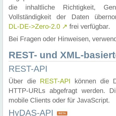
die inhaltliche Richtigkeit, Gen
Vollständigkeit der Daten über
DL-DE->Zero-2.0
↗
frei verfügbar.
Bei Fragen oder Hinweisen, verwend
REST- und XML-basiert
REST-API
Über die
REST-API
können die Da
HTTP-URLs abgefragt werden. Dies
mobile Clients oder für JavaScript.
HyDAS-API
BETA