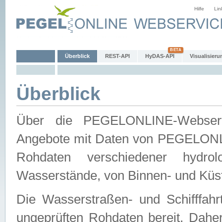
Hilfe
Lin
Überblick
REST-API
HyDAS-API
Visualisieru
Überblick
Über die PEGELONLINE-Webservic
Angebote mit Daten von PEGELONLI
Rohdaten verschiedener hydro
Wasserstände, von Binnen- und Küs
Die Wasserstraßen- und Schifffahr
ungeprüften Rohdaten bereit. Daher