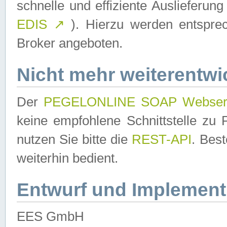
schnelle und effiziente Auslieferun
EDIS
↗
). Hierzu werden entspr
Broker angeboten.
Nicht mehr weiterentwi
Der
PEGELONLINE SOAP Webser
keine empfohlene Schnittstelle z
nutzen Sie bitte die
REST-API
. Bes
weiterhin bedient.
Entwurf und Implement
EES GmbH