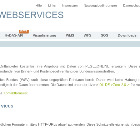
Hilfe
Links
Impressum
Nutzungsbedingungen
Datenschut
HyDAS-API
Visualisierung
WMS
WFS
SOS
Downloads
ttanbieter kostenlos ihre Angebote mit Daten von PEGELONLINE erweitern. Diese u
erstände, von Binnen- und Küstenpegeln entlang der Bundeswasserstraßen.
es Bundes (WSV) stellt diese ungeprüften Rohdaten bereit. Daher wird keine Haftung oder
ständigkeit der Daten übernommen. Die Daten sind unter der Lizenz
DL-DE->Zero-2.0
↗
frei ve
das
Kontaktformular
.
rvices
dlichen Formaten mittels HTTP-URLs abgefragt werden. Diese Schnittstelle eignet sich besond