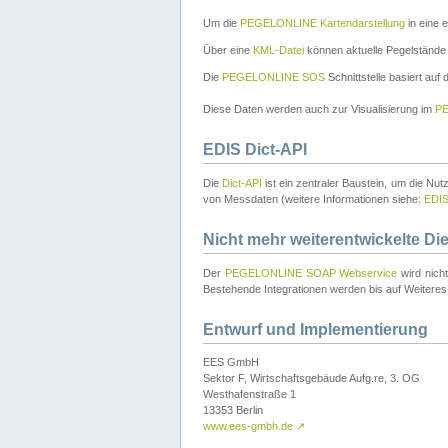
Um die
PEGELONLINE Kartendarstellung
in eine 
Über eine
KML-Datei
können aktuelle Pegelstände
Die
PEGELONLINE SOS
Schnittstelle basiert auf
Diese Daten werden auch zur Visualisierung im
PE
EDIS Dict-API
Die
Dict-API
ist ein zentraler Baustein, um die Nu
von Messdaten (weitere Informationen siehe:
EDI
Nicht mehr weiterentwickelte Di
Der
PEGELONLINE SOAP Webservice
wird nich
Bestehende Integrationen werden bis auf Weiteres 
Entwurf und Implementierung
EES GmbH
Sektor F, Wirtschaftsgebäude Aufg.re, 3. OG
Westhafenstraße 1
13353 Berlin
www.ees-gmbh.de
↗