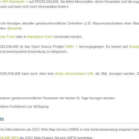
n-API-Standards
↗
auf PEGELONLINE. Sie liefert Messstellen, deren Parameter und die z
a-Phase und kann sich noch inkompatibel ändern.
che Anzeigen aktueller gewässerkundlicher Zeitreihen (z.B. Wasserstandsdaten einer Mes
den. (
Beispiel
).
scher Form
oder in
interaktiver Form
verwendet werden.
 PEGELONLINE ist das Open Source Projekt
GIMV
↗
hervorgegangen. Es basiert auf
Googl
eine browserbasierte Anwendung zu integrieren.
n PEGELONLINE kann auch über eine
direkt adressierbare URL
als XML bezogen werden. Die
edener gewässerkundlicher Parameter der letzten 31 Tage bezogen werden.
tere Funktionen zur Verfügung.
te
he Informationen als
OGC Web Map Service (WMS)
in eine Kartenanwendung integriert wer
NLINE WFS
als
OGC Web Feature Service (WFS)
beziehbar.