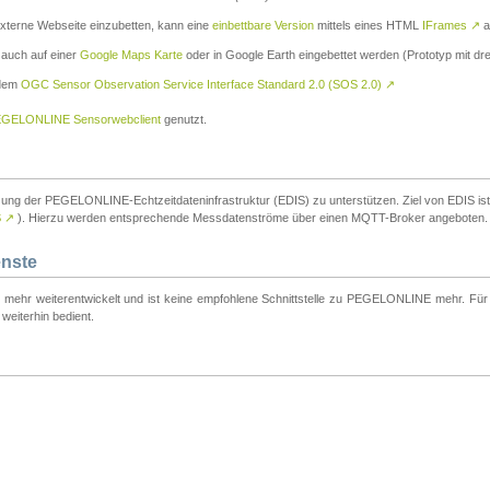
externe Webseite einzubetten, kann eine
einbettbare Version
mittels eines HTML
IFrames
↗
a
 auch auf einer
Google Maps Karte
oder in Google Earth eingebettet werden (Prototyp mit dre
 dem
OGC Sensor Observation Service Interface Standard 2.0 (SOS 2.0)
↗
GELONLINE Sensorwebclient
genutzt.
tzung der PEGELONLINE-Echtzeitdateninfrastruktur (EDIS) zu unterstützen. Ziel von EDIS ist e
S
↗
). Hierzu werden entsprechende Messdatenströme über einen MQTT-Broker angeboten.
enste
t mehr weiterentwickelt und ist keine empfohlene Schnittstelle zu PEGELONLINE mehr. Für n
weiterhin bedient.