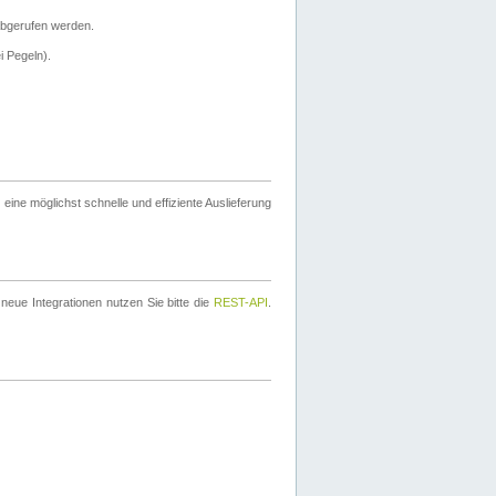
bgerufen werden.
i Pegeln).
ine möglichst schnelle und effiziente Auslieferung
eue Integrationen nutzen Sie bitte die
REST-API
.