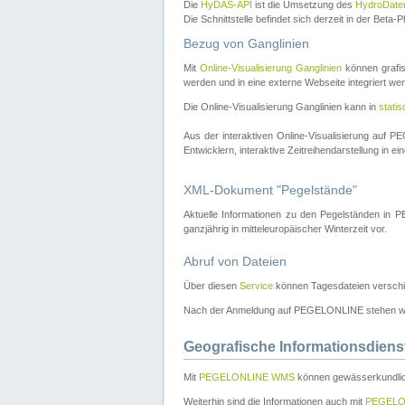
Die
HyDAS-API
ist die Umsetzung des
HydroDate
Die Schnittstelle befindet sich derzeit in der Bet
Bezug von Ganglinien
Mit
Online-Visualisierung Ganglinien
können grafis
werden und in eine externe Webseite integriert wer
Die Online-Visualisierung Ganglinien kann in
stati
Aus der interaktiven Online-Visualisierung auf
Entwicklern, interaktive Zeitreihendarstellung in 
XML-Dokument "Pegelstände"
Aktuelle Informationen zu den Pegelständen i
ganzjährig in mitteleuropäischer Winterzeit vor.
Abruf von Dateien
Über diesen
Service
können Tagesdateien verschi
Nach der Anmeldung auf PEGELONLINE stehen wei
Geografische Informationsdiens
Mit
PEGELONLINE WMS
können gewässerkundlic
Weiterhin sind die Informationen auch mit
PEGELO