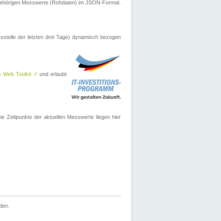
ugehörigen Messwerte (Rohdaten) im JSON-Format.
sstelle der letzten drei Tage) dynamisch bezogen
e Web Toolkit
↗
und erlaubt
 Zeitpunkte der aktuellen Messwerte liegen hier
den.