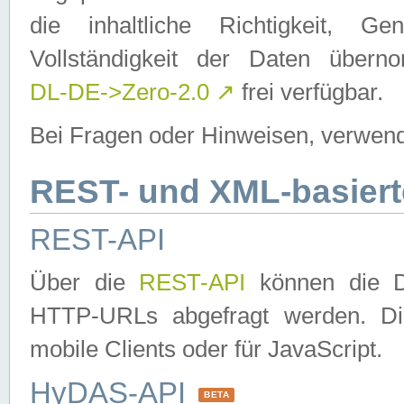
die inhaltliche Richtigkeit, Gen
Vollständigkeit der Daten über
DL-DE->Zero-2.0
↗
frei verfügbar.
Bei Fragen oder Hinweisen, verwend
REST- und XML-basiert
REST-API
Über die
REST-API
können die Da
HTTP-URLs abgefragt werden. Dies
mobile Clients oder für JavaScript.
HyDAS-API
BETA