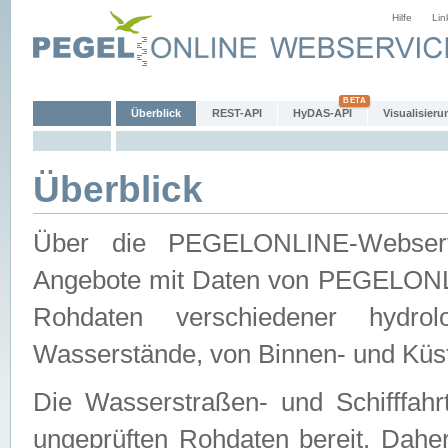
Hilfe
Lin
Überblick
REST-API
HyDAS-API
Visualisieru
Überblick
Über die PEGELONLINE-Webservic
Angebote mit Daten von PEGELONLI
Rohdaten verschiedener hydro
Wasserstände, von Binnen- und Küs
Die Wasserstraßen- und Schifffahr
ungeprüften Rohdaten bereit. Daher