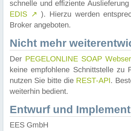
schnelle und effiziente Auslieferun
EDIS
↗
). Hierzu werden entspr
Broker angeboten.
Nicht mehr weiterentwi
Der
PEGELONLINE SOAP Webser
keine empfohlene Schnittstelle z
nutzen Sie bitte die
REST-API
. Bes
weiterhin bedient.
Entwurf und Implement
EES GmbH