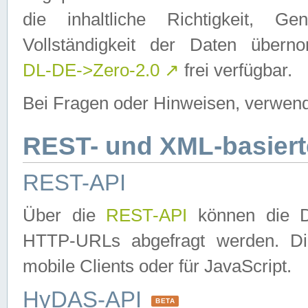
die inhaltliche Richtigkeit, Gen
Vollständigkeit der Daten über
DL-DE->Zero-2.0
↗
frei verfügbar.
Bei Fragen oder Hinweisen, verwend
REST- und XML-basiert
REST-API
Über die
REST-API
können die Da
HTTP-URLs abgefragt werden. Dies
mobile Clients oder für JavaScript.
HyDAS-API
BETA