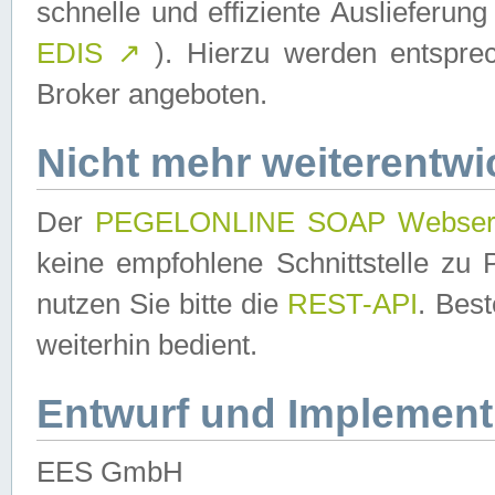
schnelle und effiziente Auslieferun
EDIS
↗
). Hierzu werden entspr
Broker angeboten.
Nicht mehr weiterentwi
Der
PEGELONLINE SOAP Webser
keine empfohlene Schnittstelle z
nutzen Sie bitte die
REST-API
. Bes
weiterhin bedient.
Entwurf und Implement
EES GmbH