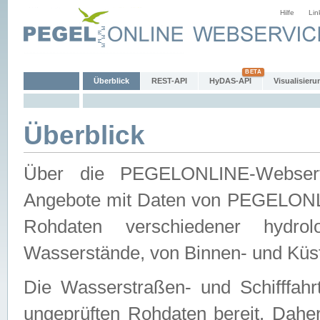
Hilfe
Lin
Überblick
REST-API
HyDAS-API
Visualisieru
Überblick
Über die PEGELONLINE-Webservic
Angebote mit Daten von PEGELONLI
Rohdaten verschiedener hydro
Wasserstände, von Binnen- und Küs
Die Wasserstraßen- und Schifffahr
ungeprüften Rohdaten bereit. Daher