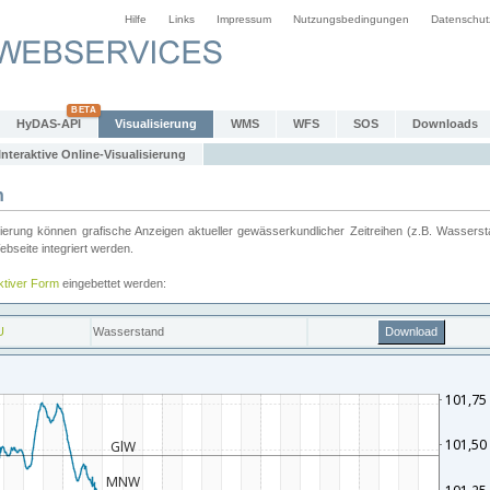
Hilfe
Links
Impressum
Nutzungsbedingungen
Datenschut
HyDAS-API
Visualisierung
WMS
WFS
SOS
Downloads
Interaktive Online-Visualisierung
n
ung können grafische Anzeigen aktueller gewässerkundlicher Zeitreihen (z.B. Wassersta
seite integriert werden.
aktiver Form
eingebettet werden: