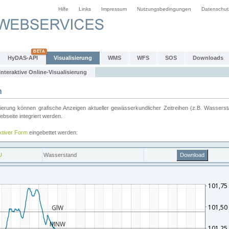
Hilfe
Links
Impressum
Nutzungsbedingungen
Datenschut
HyDAS-API
Visualisierung
WMS
WFS
SOS
Downloads
Interaktive Online-Visualisierung
n
ung können grafische Anzeigen aktueller gewässerkundlicher Zeitreihen (z.B. Wassersta
seite integriert werden.
aktiver Form
eingebettet werden: