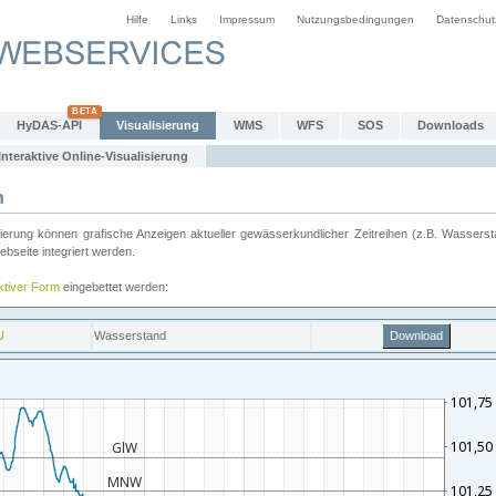
Hilfe
Links
Impressum
Nutzungsbedingungen
Datenschut
HyDAS-API
Visualisierung
WMS
WFS
SOS
Downloads
Interaktive Online-Visualisierung
n
ung können grafische Anzeigen aktueller gewässerkundlicher Zeitreihen (z.B. Wassersta
seite integriert werden.
aktiver Form
eingebettet werden: