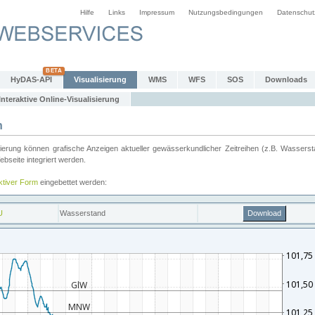
Hilfe
Links
Impressum
Nutzungsbedingungen
Datenschut
HyDAS-API
Visualisierung
WMS
WFS
SOS
Downloads
Interaktive Online-Visualisierung
n
ung können grafische Anzeigen aktueller gewässerkundlicher Zeitreihen (z.B. Wassersta
seite integriert werden.
aktiver Form
eingebettet werden: