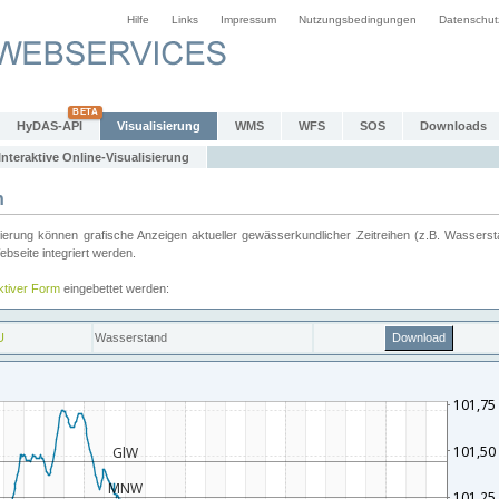
Hilfe
Links
Impressum
Nutzungsbedingungen
Datenschut
HyDAS-API
Visualisierung
WMS
WFS
SOS
Downloads
Interaktive Online-Visualisierung
n
ung können grafische Anzeigen aktueller gewässerkundlicher Zeitreihen (z.B. Wassersta
seite integriert werden.
aktiver Form
eingebettet werden: