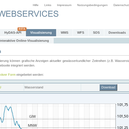
Hilfe
Links
Impressum
Nutzungsbedingungen
Datenschut
HyDAS-API
Visualisierung
WMS
WFS
SOS
Downloads
Interaktive Online-Visualisierung
n
ung können grafische Anzeigen aktueller gewässerkundlicher Zeitreihen (z.B. Wassersta
seite integriert werden.
aktiver Form
eingebettet werden: