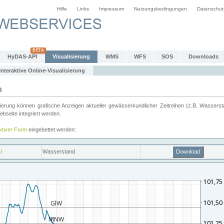
Hilfe
Links
Impressum
Nutzungsbedingungen
Datenschut
HyDAS-API
Visualisierung
WMS
WFS
SOS
Downloads
Interaktive Online-Visualisierung
n
ung können grafische Anzeigen aktueller gewässerkundlicher Zeitreihen (z.B. Wassersta
seite integriert werden.
aktiver Form
eingebettet werden: