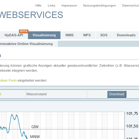
Hilfe
Links
Impressum
Nutzungsbedingungen
Datenschut
HyDAS-API
Visualisierung
WMS
WFS
SOS
Downloads
Interaktive Online-Visualisierung
n
ung können grafische Anzeigen aktueller gewässerkundlicher Zeitreihen (z.B. Wassersta
seite integriert werden.
aktiver Form
eingebettet werden: