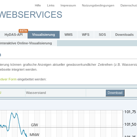
Hilfe
Links
Impressum
Nutzungsbedingungen
Datenschut
HyDAS-API
Visualisierung
WMS
WFS
SOS
Downloads
Interaktive Online-Visualisierung
n
ung können grafische Anzeigen aktueller gewässerkundlicher Zeitreihen (z.B. Wassersta
seite integriert werden.
aktiver Form
eingebettet werden: