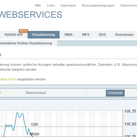
Hilfe
Links
Impressum
Nutzungsbedingungen
Datenschut
HyDAS-API
Visualisierung
WMS
WFS
SOS
Downloads
Interaktive Online-Visualisierung
n
ung können grafische Anzeigen aktueller gewässerkundlicher Zeitreihen (z.B. Wassersta
seite integriert werden.
aktiver Form
eingebettet werden: