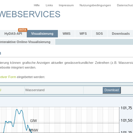
Hilfe
Links
Impressum
Nutzungsbedingungen
Datenschut
HyDAS-API
Visualisierung
WMS
WFS
SOS
Downloads
Interaktive Online-Visualisierung
n
ung können grafische Anzeigen aktueller gewässerkundlicher Zeitreihen (z.B. Wassersta
seite integriert werden.
aktiver Form
eingebettet werden: