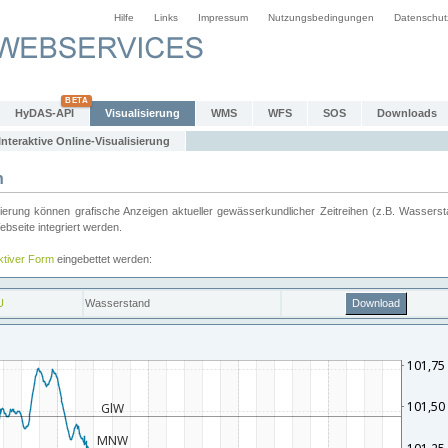
Hilfe
Links
Impressum
Nutzungsbedingungen
Datenschut
HyDAS-API
Visualisierung
WMS
WFS
SOS
Downloads
Interaktive Online-Visualisierung
n
ung können grafische Anzeigen aktueller gewässerkundlicher Zeitreihen (z.B. Wassersta
seite integriert werden.
aktiver Form
eingebettet werden: