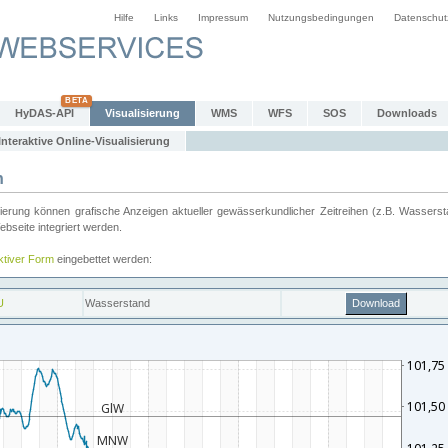
Hilfe
Links
Impressum
Nutzungsbedingungen
Datenschut
HyDAS-API
Visualisierung
WMS
WFS
SOS
Downloads
Interaktive Online-Visualisierung
n
ung können grafische Anzeigen aktueller gewässerkundlicher Zeitreihen (z.B. Wassersta
seite integriert werden.
aktiver Form
eingebettet werden: