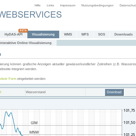
Hilfe
Links
Impressum
Nutzungsbedingungen
Datenschut
HyDAS-API
Visualisierung
WMS
WFS
SOS
Downloads
Interaktive Online-Visualisierung
n
ung können grafische Anzeigen aktueller gewässerkundlicher Zeitreihen (z.B. Wassersta
seite integriert werden.
aktiver Form
eingebettet werden: