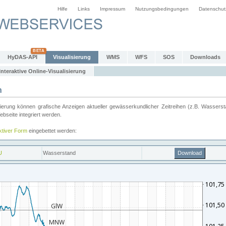
Hilfe
Links
Impressum
Nutzungsbedingungen
Datenschut
HyDAS-API
Visualisierung
WMS
WFS
SOS
Downloads
Interaktive Online-Visualisierung
n
ung können grafische Anzeigen aktueller gewässerkundlicher Zeitreihen (z.B. Wassersta
seite integriert werden.
aktiver Form
eingebettet werden: