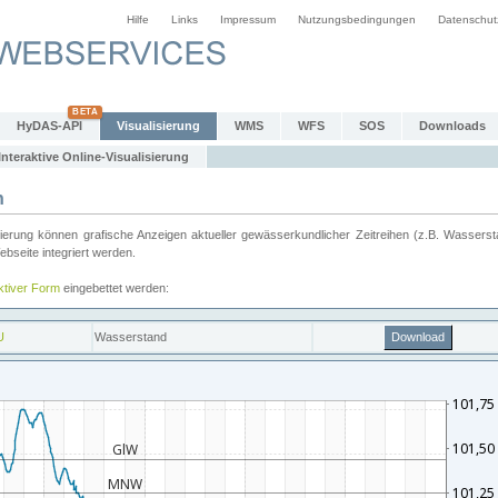
Hilfe
Links
Impressum
Nutzungsbedingungen
Datenschut
HyDAS-API
Visualisierung
WMS
WFS
SOS
Downloads
Interaktive Online-Visualisierung
n
ung können grafische Anzeigen aktueller gewässerkundlicher Zeitreihen (z.B. Wassersta
seite integriert werden.
aktiver Form
eingebettet werden: