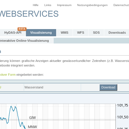
Hilfe
Links
Impressum
Nutzungsbedingungen
Datenschut
HyDAS-API
Visualisierung
WMS
WFS
SOS
Downloads
Interaktive Online-Visualisierung
n
ung können grafische Anzeigen aktueller gewässerkundlicher Zeitreihen (z.B. Wassersta
seite integriert werden.
aktiver Form
eingebettet werden: