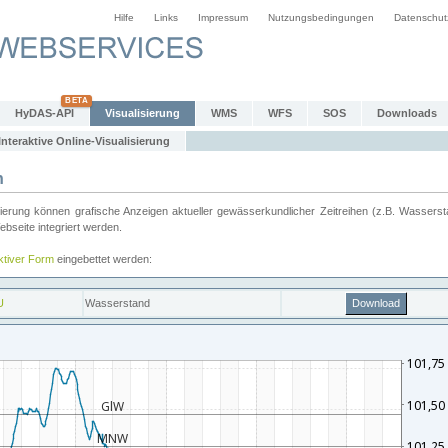
Hilfe
Links
Impressum
Nutzungsbedingungen
Datenschut
HyDAS-API
Visualisierung
WMS
WFS
SOS
Downloads
Interaktive Online-Visualisierung
n
ung können grafische Anzeigen aktueller gewässerkundlicher Zeitreihen (z.B. Wassersta
seite integriert werden.
aktiver Form
eingebettet werden: