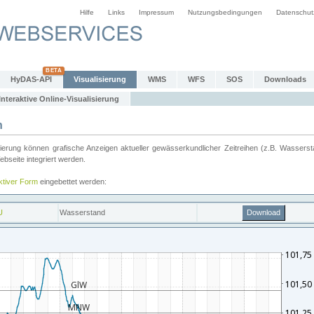
Hilfe
Links
Impressum
Nutzungsbedingungen
Datenschut
HyDAS-API
Visualisierung
WMS
WFS
SOS
Downloads
Interaktive Online-Visualisierung
n
ung können grafische Anzeigen aktueller gewässerkundlicher Zeitreihen (z.B. Wassersta
seite integriert werden.
aktiver Form
eingebettet werden: