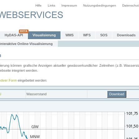
Hilfe
Links
Impressum
Nutzungsbedingungen
Datenschut
HyDAS-API
Visualisierung
WMS
WFS
SOS
Downloads
Interaktive Online-Visualisierung
n
ung können grafische Anzeigen aktueller gewässerkundlicher Zeitreihen (z.B. Wassersta
seite integriert werden.
aktiver Form
eingebettet werden: