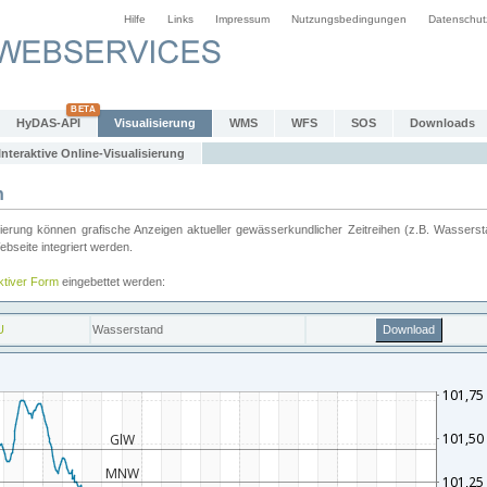
Hilfe
Links
Impressum
Nutzungsbedingungen
Datenschut
HyDAS-API
Visualisierung
WMS
WFS
SOS
Downloads
Interaktive Online-Visualisierung
n
ung können grafische Anzeigen aktueller gewässerkundlicher Zeitreihen (z.B. Wassersta
seite integriert werden.
aktiver Form
eingebettet werden: