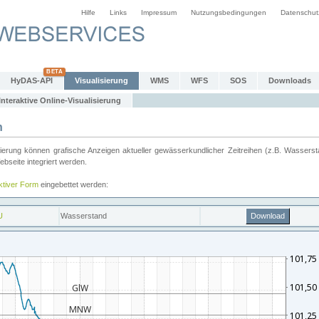
Hilfe
Links
Impressum
Nutzungsbedingungen
Datenschut
HyDAS-API
Visualisierung
WMS
WFS
SOS
Downloads
Interaktive Online-Visualisierung
n
ung können grafische Anzeigen aktueller gewässerkundlicher Zeitreihen (z.B. Wassersta
seite integriert werden.
aktiver Form
eingebettet werden: