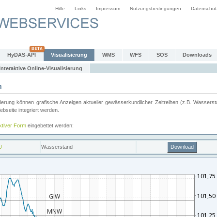
Hilfe
Links
Impressum
Nutzungsbedingungen
Datenschut
HyDAS-API
Visualisierung
WMS
WFS
SOS
Downloads
Interaktive Online-Visualisierung
n
ung können grafische Anzeigen aktueller gewässerkundlicher Zeitreihen (z.B. Wassersta
seite integriert werden.
aktiver Form
eingebettet werden: