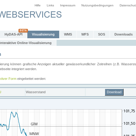
Hilfe
Links
Impressum
Nutzungsbedingungen
Datenschut
HyDAS-API
Visualisierung
WMS
WFS
SOS
Downloads
Interaktive Online-Visualisierung
n
ung können grafische Anzeigen aktueller gewässerkundlicher Zeitreihen (z.B. Wassersta
seite integriert werden.
aktiver Form
eingebettet werden: