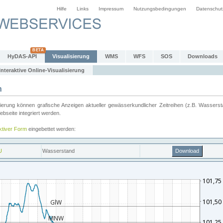
Hilfe
Links
Impressum
Nutzungsbedingungen
Datenschut
HyDAS-API
Visualisierung
WMS
WFS
SOS
Downloads
Interaktive Online-Visualisierung
n
ung können grafische Anzeigen aktueller gewässerkundlicher Zeitreihen (z.B. Wassersta
seite integriert werden.
aktiver Form
eingebettet werden: