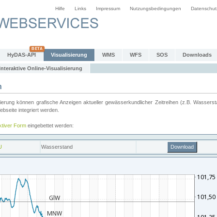
Hilfe
Links
Impressum
Nutzungsbedingungen
Datenschut
HyDAS-API
Visualisierung
WMS
WFS
SOS
Downloads
Interaktive Online-Visualisierung
n
ung können grafische Anzeigen aktueller gewässerkundlicher Zeitreihen (z.B. Wassersta
seite integriert werden.
aktiver Form
eingebettet werden: