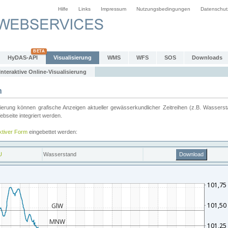
Hilfe
Links
Impressum
Nutzungsbedingungen
Datenschut
HyDAS-API
Visualisierung
WMS
WFS
SOS
Downloads
Interaktive Online-Visualisierung
n
ung können grafische Anzeigen aktueller gewässerkundlicher Zeitreihen (z.B. Wassersta
seite integriert werden.
aktiver Form
eingebettet werden: