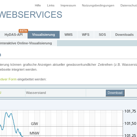
Hilfe
Links
Impressum
Nutzungsbedingungen
Datenschut
HyDAS-API
Visualisierung
WMS
WFS
SOS
Downloads
Interaktive Online-Visualisierung
n
ung können grafische Anzeigen aktueller gewässerkundlicher Zeitreihen (z.B. Wassersta
seite integriert werden.
aktiver Form
eingebettet werden: