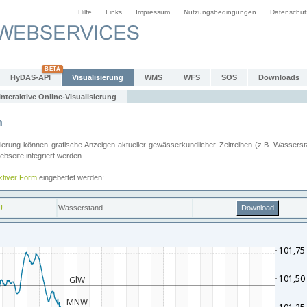
Hilfe
Links
Impressum
Nutzungsbedingungen
Datenschut
HyDAS-API
Visualisierung
WMS
WFS
SOS
Downloads
Interaktive Online-Visualisierung
n
ung können grafische Anzeigen aktueller gewässerkundlicher Zeitreihen (z.B. Wassersta
seite integriert werden.
aktiver Form
eingebettet werden: