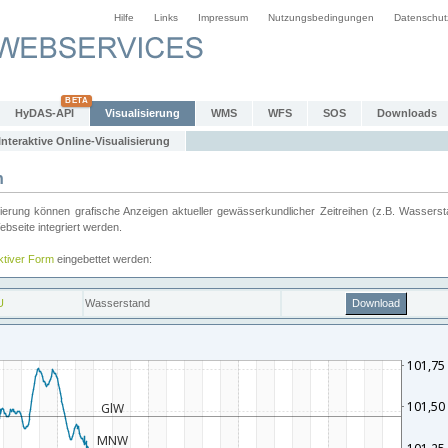
Hilfe
Links
Impressum
Nutzungsbedingungen
Datenschut
HyDAS-API
Visualisierung
WMS
WFS
SOS
Downloads
Interaktive Online-Visualisierung
n
ung können grafische Anzeigen aktueller gewässerkundlicher Zeitreihen (z.B. Wassersta
seite integriert werden.
aktiver Form
eingebettet werden: