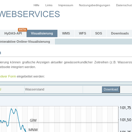
Hilfe
Links
Impressum
Nutzungsbedingungen
Datenschut
HyDAS-API
Visualisierung
WMS
WFS
SOS
Downloads
Interaktive Online-Visualisierung
n
ung können grafische Anzeigen aktueller gewässerkundlicher Zeitreihen (z.B. Wassersta
seite integriert werden.
aktiver Form
eingebettet werden: